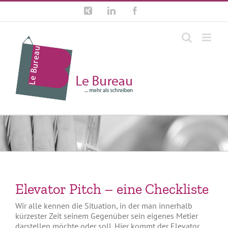
Zum
Xing
LinkedIn
Facebook
Inhalt
springen
Elevator Pitch – eine Checkliste
Wir alle kennen die Situation, in der man innerhalb
kürzester Zeit seinem Gegenüber sein eigenes Metier
darstellen möchte oder soll. Hier kommt der Elevator