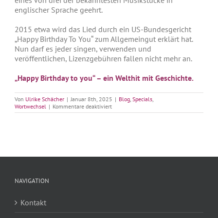
englischer Sprache geehrt.
2015 etwa wird das Lied durch ein US-Bundesgericht
„Happy Birthday To You“ zum Allgemeingut erklärt hat.
Nun darf es jeder singen, verwenden und
veröffentlichen, Lizenzgebühren fallen nicht mehr an.
„Happy Birthday to you“ – ein Welthit mit Geschichte.
Von
Ulrike Schächer
|
Januar 8th, 2025
|
Blog
,
Specials
,
für
Wortwechsel
|
Kommentare deaktiviert
„Happy
Birthday“
NAVIGATION
Kontakt