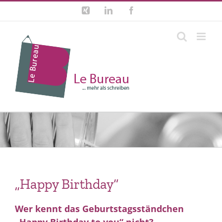
Zum
Xing
LinkedIn
Facebook
Inhalt
springen
„Happy Birthday“
Wer kennt das Geburtstagsständchen
„Happy Birthday to you“ nicht?