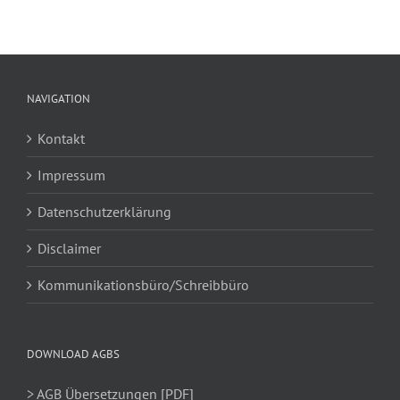
Patientenakte
(ePA)
NAVIGATION
Kontakt
Impressum
Datenschutzerklärung
Disclaimer
Kommunikationsbüro/Schreibbüro
DOWNLOAD AGBS
> AGB Übersetzungen [PDF]