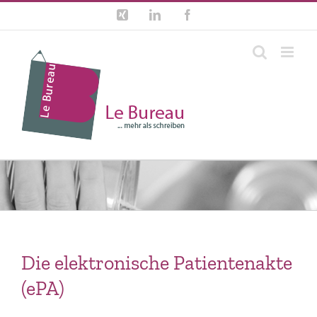
Zum
Xing
LinkedIn
Facebook
Inhalt
springen
Die elektronische Patientenakte
(ePA)