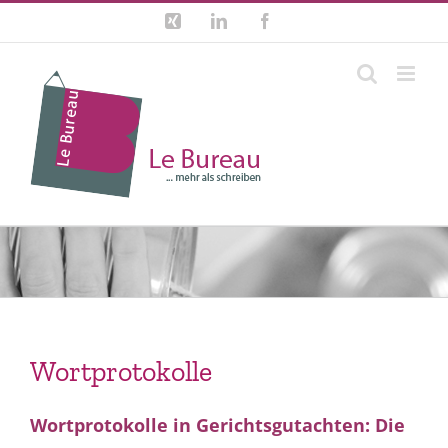
Zum
Xing
LinkedIn
Facebook
Inhalt
springen
Wortprotokolle
Wortprotokolle in Gerichtsgutachten: Die