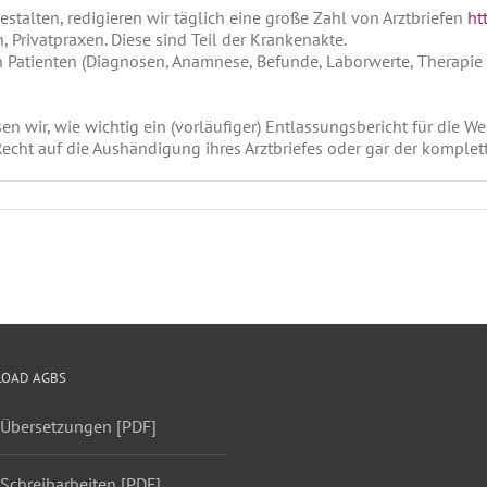
talten, redigieren wir täglich eine große Zahl von Arztbriefen
ht
, Privatpraxen. Diese sind Teil der Krankenakte.
en Patienten (Diagnosen, Anamnese, Befunde, Laborwerte, Therapi
n wir, wie wichtig ein (vorläufiger) Entlassungsbericht für die We
 Recht auf die Aushändigung ihres Arztbriefes oder gar der kompl
OAD AGBS
 Übersetzungen [PDF]
Schreibarbeiten [PDF]