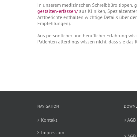
In unserem medizinschen Schreibbüro tippen, ges
gestalten-erfassen/
aus Kliniken, Spezialzentren
Arztberichte enthalten wichtige Details über d
Empfehlungen).
Aus persönlicher und beruflicher Erfahrung wisse
Patienten allerdings wissen nicht, dass sie das
NAVIGATION
DOWNL
Kontakt
> AGB
Impressum
> AGB 