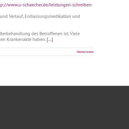
tp://www.u-schaecher.de/leistungen-schreiben-
e und Verlauf, Entlassungsmedikation und
iterbehandlung des Betroffenen ist. Viele
etten Krankenakte haben.
[…]
Weiterlesen