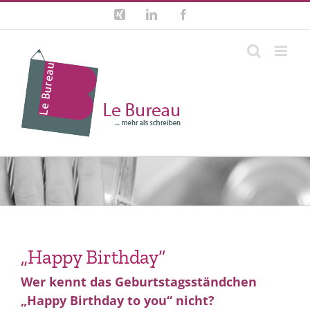
Zum
Xing
LinkedIn
Facebook
Inhalt
springen
„Happy Birthday“
Wer kennt das Geburtstagsständchen
„Happy Birthday to you“ nicht?