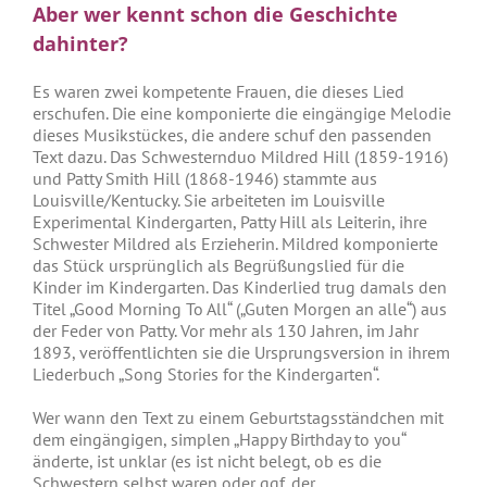
Aber wer kennt schon die Geschichte
dahinter?
Es waren zwei kompetente Frauen, die dieses Lied
erschufen. Die eine komponierte die eingängige Melodie
dieses Musikstückes, die andere schuf den passenden
Text dazu. Das Schwesternduo Mildred Hill (1859-1916)
und Patty Smith Hill (1868-1946) stammte aus
Louisville/Kentucky. Sie arbeiteten im Louisville
Experimental Kindergarten, Patty Hill als Leiterin, ihre
Schwester Mildred als Erzieherin. Mildred komponierte
das Stück ursprünglich als Begrüßungslied für die
Kinder im Kindergarten. Das Kinderlied trug damals den
Titel „Good Morning To All“ („Guten Morgen an alle“) aus
der Feder von Patty. Vor mehr als 130 Jahren, im Jahr
1893, veröffentlichten sie die Ursprungsversion in ihrem
Liederbuch „Song Stories for the Kindergarten“.
Wer wann den Text zu einem Geburtstagsständchen mit
dem eingängigen, simplen „Happy Birthday to you“
änderte, ist unklar (es ist nicht belegt, ob es die
Schwestern selbst waren oder ggf. der