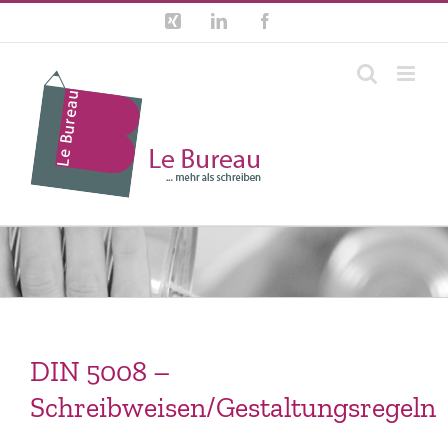
Zum
Xing
LinkedIn
Facebook
Inhalt
springen
DIN 5008 –
Schreibweisen/Gestaltungsregeln