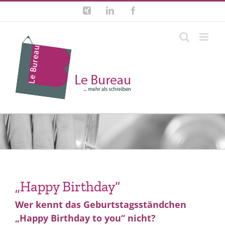
Zum
Xing
LinkedIn
Facebook
Inhalt
springen
„Happy Birthday“
Wer kennt das Geburtstagsständchen
„Happy Birthday to you“ nicht?