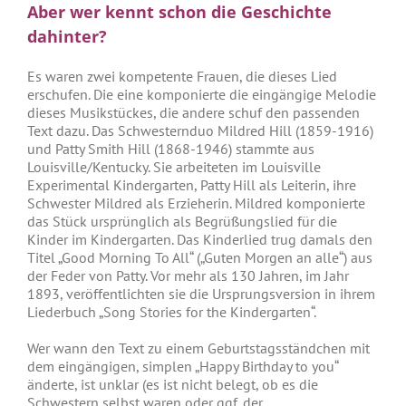
Aber wer kennt schon die Geschichte
dahinter?
Es waren zwei kompetente Frauen, die dieses Lied
erschufen. Die eine komponierte die eingängige Melodie
dieses Musikstückes, die andere schuf den passenden
Text dazu. Das Schwesternduo Mildred Hill (1859-1916)
und Patty Smith Hill (1868-1946) stammte aus
Louisville/Kentucky. Sie arbeiteten im Louisville
Experimental Kindergarten, Patty Hill als Leiterin, ihre
Schwester Mildred als Erzieherin. Mildred komponierte
das Stück ursprünglich als Begrüßungslied für die
Kinder im Kindergarten. Das Kinderlied trug damals den
Titel „Good Morning To All“ („Guten Morgen an alle“) aus
der Feder von Patty. Vor mehr als 130 Jahren, im Jahr
1893, veröffentlichten sie die Ursprungsversion in ihrem
Liederbuch „Song Stories for the Kindergarten“.
Wer wann den Text zu einem Geburtstagsständchen mit
dem eingängigen, simplen „Happy Birthday to you“
änderte, ist unklar (es ist nicht belegt, ob es die
Schwestern selbst waren oder ggf. der