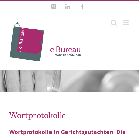
Zum
Xing
LinkedIn
Facebook
Inhalt
springen
Wortprotokolle
Wortprotokolle in Gerichtsgutachten: Die