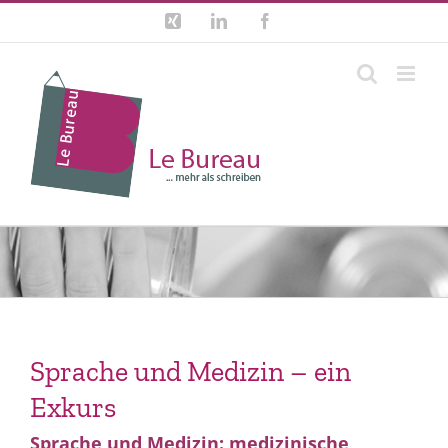
Zum
Xing
LinkedIn
Facebook
Inhalt
springen
Sprache und Medizin – ein
Exkurs
Sprache und Medizin: medizinische