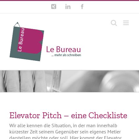
Zum
Xing
LinkedIn
Facebook
Inhalt
springen
Elevator Pitch – eine Checkliste
Wir alle kennen die Situation, in der man innerhalb
kürzester Zeit seinem Gegenüber sein eigenes Metier
darstellen möchte oder soll. Hier kommt der Elevator