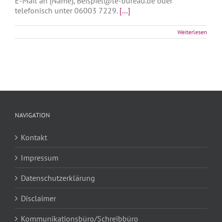
E-Mail an (Name), Beispiel@le-bureau.de oder
telefonisch unter 06003 7229.
[…]
Weiterlesen
NAVIGATION
Kontakt
Impressum
Datenschutzerklärung
Disclaimer
Kommunikationsbüro/Schreibbüro