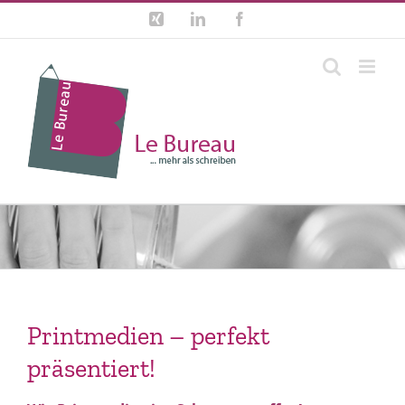
Zum
Xing
LinkedIn
Facebook
Inhalt
springen
Printmedien – perfekt
präsentiert!