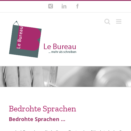
Zum
Xing
LinkedIn
Facebook
Inhalt
springen
Bedrohte Sprachen
Bedrohte Sprachen …