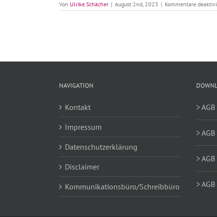
Von
Ulrike Schächer
|
August 2nd, 2023
|
Kommentare deaktivi
NAVIGATION
DOWNL
Kontakt
> AGB
Impressum
> AGB 
Datenschutzerklärung
> AGB 
Disclaimer
> AGB 
Kommunikationsbüro/Schreibbüro