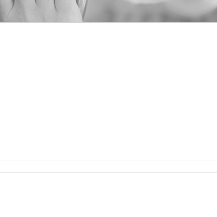
ür
Diktatleitfaden