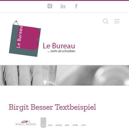
Zum
Xing
LinkedIn
Facebook
Inhalt
springen
Birgit Besser Textbeispiel