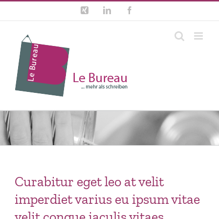
Zum
Xing
LinkedIn
Facebook
Inhalt
springen
Curabitur eget leo at velit
imperdiet varius eu ipsum vitae
velit congue iaculis vitaes.