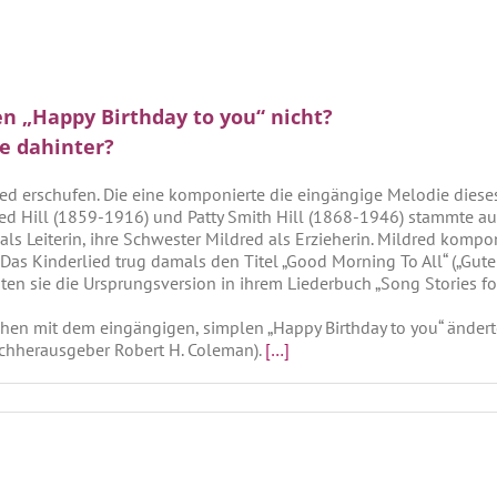
n „Happy Birthday to you“ nicht?
e dahinter?
ed erschufen. Die eine komponierte die eingängige Melodie diese
 Hill (1859-1916) und Patty Smith Hill (1868-1946) stammte aus
l als Leiterin, ihre Schwester Mildred als Erzieherin. Mildred komp
Das Kinderlied trug damals den Titel „Good Morning To All“ („Guten
hten sie die Ursprungsversion in ihrem Liederbuch „Song Stories fo
 mit dem eingängigen, simplen „Happy Birthday to you“ änderte, is
uchherausgeber Robert H. Coleman).
[…]