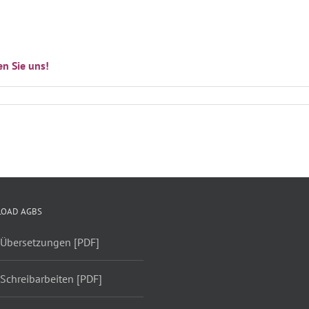
en Sie uns!
OAD AGBS
 Übersetzungen [PDF]
Schreibarbeiten [PDF]