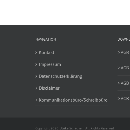
NAVIGATION
DOWNL
Kontakt
> AGB
Impressum
> AGB 
Datenschutzerklärung
> AGB 
Disclaimer
> AGB 
Kommunikationsbüro/Schreibbüro
Copyright 2020 Ulrike Schächer | All Rights Reserved