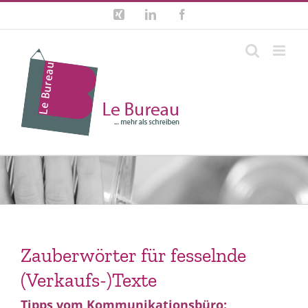
Zum
Xing
LinkedIn
Facebook
Inhalt
springen
Zauberwörter für fesselnde
(Verkaufs-)Texte
Tipps vom Kommunikationsbüro: