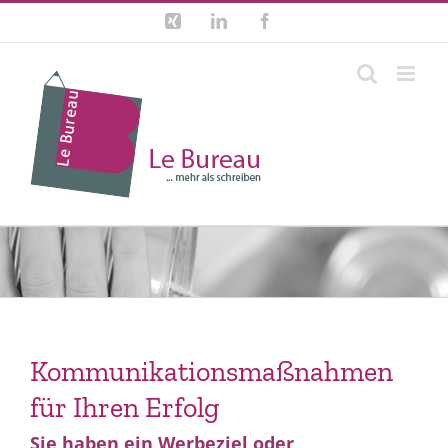
Zum
Xing
LinkedIn
Facebook
Inhalt
springen
Kommunikationsmaßnahmen
für Ihren Erfolg
Sie haben ein Werbeziel oder