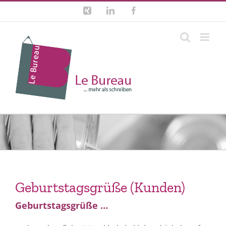
Zum
Xing
LinkedIn
Facebook
Inhalt
springen
Geburtstagsgrüße (Kunden)
Geburtstagsgrüße …