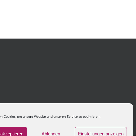
Vestibulum
Ligula
Sodales
Urna
Ante
Varius
n Cookies, um unsere Website und unseren Service zu optimieren.
akzeptieren
Ablehnen
Einstellungen anzeigen