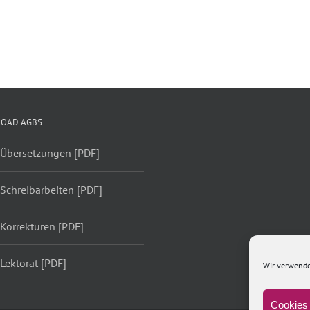
Proin
Morbi
Sodales
Inta
Quam
Nisiut
OAD AGBS
 Übersetzungen [PDF]
Schreibarbeiten [PDF]
Korrekturen [PDF]
Lektorat [PDF]
Wir verwende
Cookies 