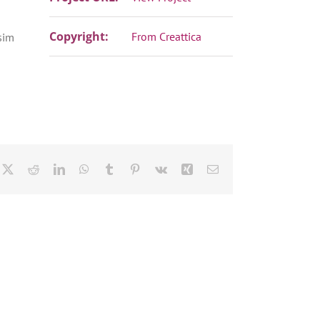
Copyright:
From Creattica
sim
cebook
X
Reddit
LinkedIn
WhatsApp
Tumblr
Pinterest
Vk
Xing
E-
Mail