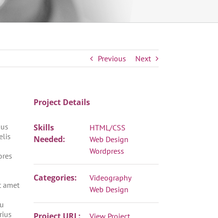
Previous
Next
Project Details
ius
Skills
HTML/CSS
elis
Needed:
Web Design
Wordpress
ores
Categories:
Videography
t amet
Web Design
eu
rius
Project URL:
View Project