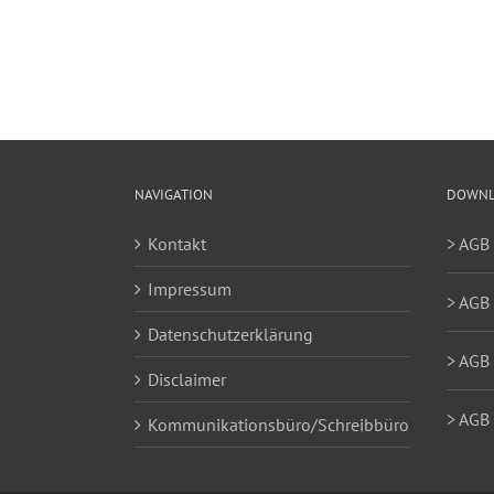
Mauris
Fringilla
Voluts
NAVIGATION
DOWNL
Kontakt
> AGB
Impressum
> AGB 
Datenschutzerklärung
> AGB 
Disclaimer
> AGB 
Kommunikationsbüro/Schreibbüro