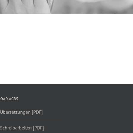
OAD AGBS
 Übersetzungen [PDF]
Schreibarbeiten [PDF]